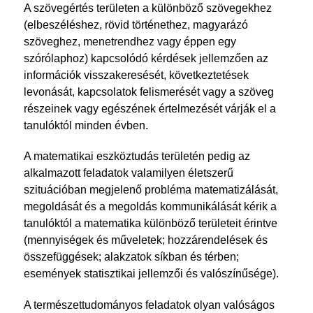
A szövegértés területen a különböző szövegekhez
(elbeszéléshez, rövid történethez, magyarázó
szöveghez, menetrendhez vagy éppen egy
szórólaphoz) kapcsolódó kérdések jellemzően az
információk visszakeresését, következtetések
levonását, kapcsolatok felismerését vagy a szöveg
részeinek vagy egészének értelmezését várják el a
tanulóktól minden évben.
A matematikai eszköztudás területén pedig az
alkalmazott feladatok valamilyen életszerű
szituációban megjelenő probléma matematizálását,
megoldását és a megoldás kommunikálását kérik a
tanulóktól a matematika különböző területeit érintve
(mennyiségek és műveletek; hozzárendelések és
összefüggések; alakzatok síkban és térben;
események statisztikai jellemzői és valószínűsége).
A természettudományos feladatok olyan valóságos