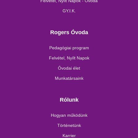
Felvétel, Nyílt Napok - Óvoda
GY.I.K.
Rogers Óvoda
Pedagógiai program
Felvétel, Nyílt Napok
Óvodai élet
Munkatársaink
Rólunk
Hogyan működünk
Történetünk
Karrier