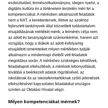
eszköztudást, természettudományos, idegen nyelvi, a
digitális kultúra és a történelem területén méri fel a
kompetenciákat. A mérésben alkalmazott feladatok
nem a NAT, a kerettantervek, illetve az azokhoz
fejlesztett tankönyvek által közvetített tudástartalom
elsajátításának mértékét mérik; a felmérés célja nem
az adott év tananyagának számonkérése, hanem azt
vizsgálja, hogy a diákok az adott évfolyamig
elsajátított ismereteiket milyen mértékben tudják
alkalmazni a mindennapi életből vett feladatok
megoldása során. A méréshez szükséges kérdőívek,
feladatlapok elkészítését, a mérések lebonyolítását,
továbbá a beérkezett adatok rögzítésével, az
iskoláknak és az iskolafenntartóknak szóló jelentések
elkészítésével kapcsolatos feladatokat országos
szinten az Oktatási Hivatal végzi.
Milyen kompetenciákat mérnek?