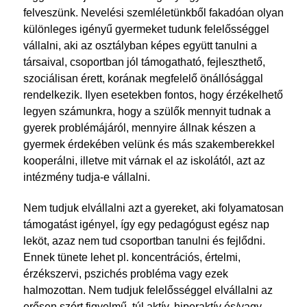
felveszünk. Nevelési szemléletünkből fakadóan olyan
különleges igényű gyermeket tudunk felelősséggel
vállalni, aki az osztályban képes együtt tanulni a
társaival, csoportban jól támogatható, fejleszthető,
szociálisan érett, korának megfelelő önállósággal
rendelkezik. Ilyen esetekben fontos, hogy érzékelhető
legyen számunkra, hogy a szülők mennyit tudnak a
gyerek problémájáról, mennyire állnak készen a
gyermek érdekében velünk és más szakemberekkel
kooperálni, illetve mit várnak el az iskolától, azt az
intézmény tudja-e vállalni.
Nem tudjuk elvállalni azt a gyereket, aki folyamatosan
támogatást igényel, így egy pedagógust egész nap
leköt, azaz nem tud csoportban tanulni és fejlődni.
Ennek tünete lehet pl. koncentrációs, értelmi,
érzékszervi, pszichés probléma vagy ezek
halmozottan. Nem tudjuk felelősséggel elvállalni az
erősen szórt figyelmű, túl aktív, hiperaktív és/vagy