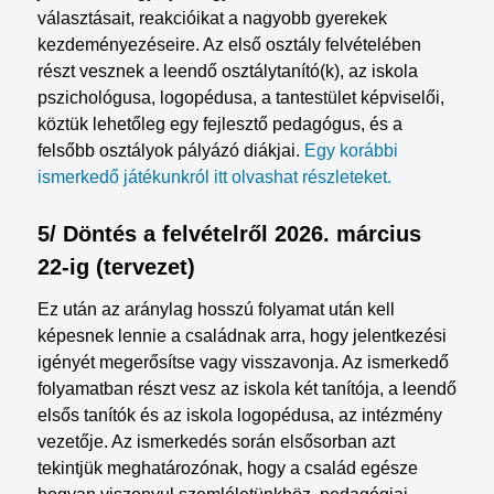
választásait, reakcióikat a nagyobb gyerekek
kezdeményezéseire. Az első osztály felvételében
részt vesznek a leendő osztálytanító(k), az iskola
pszichológusa, logopédusa, a tantestület képviselői,
köztük lehetőleg egy fejlesztő pedagógus, és a
felsőbb osztályok pályázó diákjai.
Egy korábbi
ismerkedő játékunkról itt olvashat részleteket.
5/ Döntés a felvételről 2026. március
22-ig (tervezet)
Ez után az aránylag hosszú folyamat után kell
képesnek lennie a családnak arra, hogy jelentkezési
igényét megerősítse vagy visszavonja. Az ismerkedő
folyamatban részt vesz az iskola két tanítója, a leendő
elsős tanítók és az iskola logopédusa, az intézmény
vezetője. Az ismerkedés során elsősorban azt
tekintjük meghatározónak, hogy a család egésze