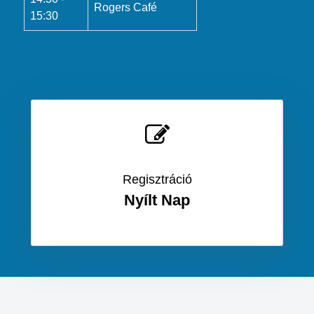
Rogers Café
15:30
Regisztráció
Nyílt Nap