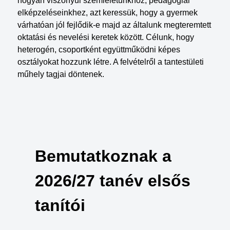
hogyan viszonyul szemléletünkhöz, pedagógiai
elképzeléseinkhez, azt keressük, hogy a gyermek
várhatóan jól fejlődik-e majd az általunk megteremtett
oktatási és nevelési keretek között. Célunk, hogy
heterogén, csoportként együttműködni képes
osztályokat hozzunk létre. A felvételről a tantestületi
műhely tagjai döntenek.
Bemutatkoznak a
2026/27 tanév elsős
tanítói