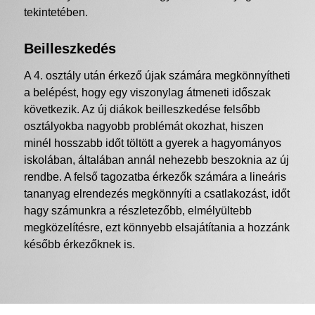
tekintetében.
Beilleszkedés
A 4. osztály után érkező újak számára megkönnyítheti
a belépést, hogy egy viszonylag átmeneti időszak
következik. Az új diákok beilleszkedése felsőbb
osztályokba nagyobb problémát okozhat, hiszen
minél hosszabb időt töltött a gyerek a hagyományos
iskolában, általában annál nehezebb beszoknia az új
rendbe. A felső tagozatba érkezők számára a lineáris
tananyag elrendezés megkönnyíti a csatlakozást, időt
hagy számunkra a részletezőbb, elmélyültebb
megközelítésre, ezt könnyebb elsajátítania a hozzánk
később érkezőknek is.