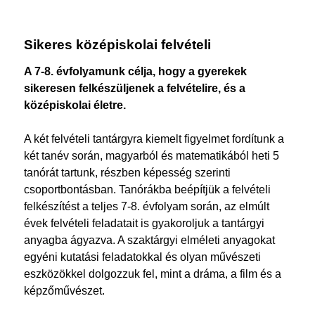
Sikeres középiskolai felvételi
A 7-8. évfolyamunk célja, hogy a gyerekek
sikeresen felkészüljenek a felvételire, és a
középiskolai életre.
A két felvételi tantárgyra kiemelt figyelmet fordítunk a
két tanév során, magyarból és matematikából heti 5
tanórát tartunk, részben képesség szerinti
csoportbontásban. Tanórákba beépítjük a felvételi
felkészítést a teljes 7-8. évfolyam során, az elmúlt
évek felvételi feladatait is gyakoroljuk a tantárgyi
anyagba ágyazva. A szaktárgyi elméleti anyagokat
egyéni kutatási feladatokkal és olyan művészeti
eszközökkel dolgozzuk fel, mint a dráma, a film és a
képzőművészet.