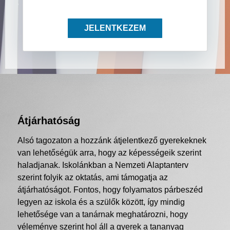
JELENTKEZEM
Átjárhatóság
Alsó tagozaton a hozzánk átjelentkező gyerekeknek
van lehetőségük arra, hogy az képességeik szerint
haladjanak. Iskolánkban a Nemzeti Alaptanterv
szerint folyik az oktatás, ami támogatja az
átjárhatóságot. Fontos, hogy folyamatos párbeszéd
legyen az iskola és a szülők között, így mindig
lehetősége van a tanárnak meghatározni, hogy
véleménye szerint hol áll a gyerek a tananyag