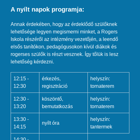
A nyílt napok programja:
Annak érdekében, hogy az érdeklődő szülőknek
lehetősége legyen megismerni minket, a Rogers
Iskola részéről az intézmény vezetőjén, a leendő
elsős tanítókon, pedagógusokon kívül diákok és
rogerses szülők is részt vesznek. Így tőlük is lesz
lehetőség kérdezni.
12:15 -
érkezés,
helyszín:
12:30
regisztráció
tornaterem
12:30 -
köszöntő,
helyszín:
13:20
bemutatkozás
tornaterem
13:30 -
helyszín:
nyílt óra
14:15
tantermek
14:30 -