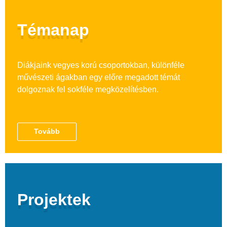
Témanap
Diákjaink vegyes korú csoportokban, különféle
művészeti ágakban egy előre megadott témát
dolgoznak fel sokféle megközelítésben.
Tovább
Projektek