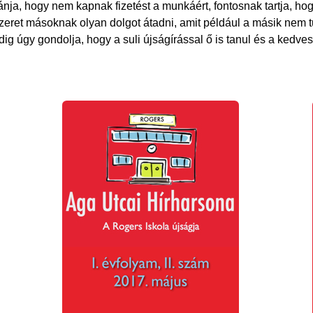
nja, hogy nem kapnak fizetést a munkáért, fontosnak tartja, hog
eret másoknak olyan dolgot átadni, amit például a másik nem tud
ig úgy gondolja, hogy a suli újságírással ő is tanul és a kedves