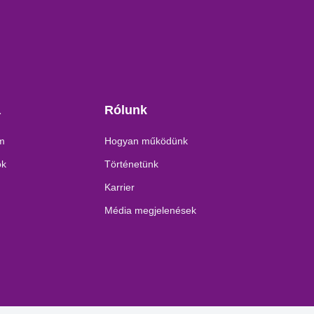
a
Rólunk
am
Hogyan működünk
ok
Történetünk
Karrier
Média megjelenések