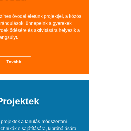
zínes óvodai életünk projektjei, a közös
irándulások, ünnepeink a gyerekek
rdeklődésére és aktivitására helyezik a
angsúlyt.
Tovább
Projektek
 projektek a tanulás-módszertani
echnikák elsajátítására, kipróbálására