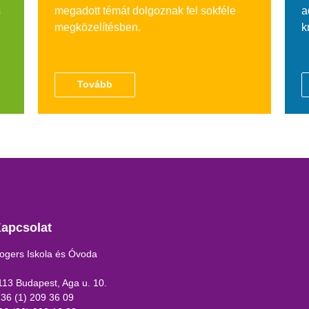
s
megadott témát dolgoznak fel sokféle
a
megközelítésben.
k
Tovább
apcsolat
ogers Iskola és Óvoda
113 Budapest, Aga u. 10.
 36 (1) 209 36 09