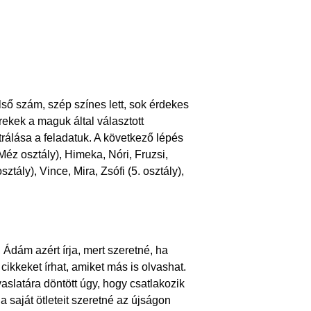
lső szám, szép színes lett, sok érdekes
rekek a maguk által választott
trálása a feladatuk. A következő lépés
éz osztály), Himeka, Nóri, Fruzsi,
ztály), Vince, Mira, Zsófi (5. osztály),
 Ádám azért írja, mert szeretné, ha
 cikkeket írhat, amiket más is olvashat.
aslatára döntött úgy, hogy csatlakozik
 saját ötleteit szeretné az újságon