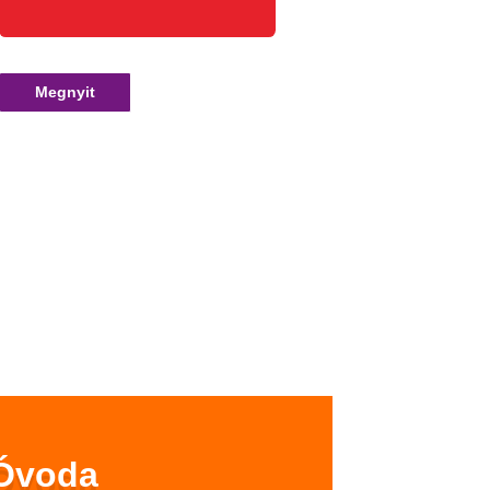
Megnyit
Óvoda