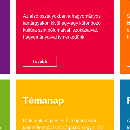
Az alsó osztályokban a hagyományos
S
tantárgyakon kívül egy-egy különböző
k
kultúra szimbólumaival, szokásaival,
é
hagyományaival ismerkedünk.
h
Tovább
Témanap
Diákjaink vegyes korú csoportokban,
A
n
különféle művészeti ágakban egy előre
t