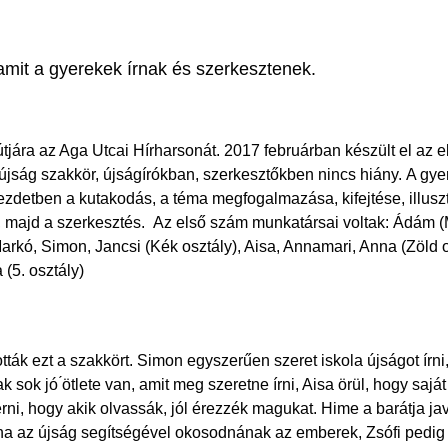
, amit a gyerekek írnak és szerkesztenek.
 útjára az Aga Utcai Hírharsonát. 2017 februárban készült el az e
 újság szakkör, újságírókban, szerkesztőkben nincs hiány. A gye
ezdetben a kutakodás, a téma megfogalmazása, kifejtése, illusz
 majd a szerkesztés. Az első szám munkatársai voltak: Ádám (M
Markó, Simon, Jancsi (Kék osztály), Aisa, Annamari, Anna (Zöld os
 (5. osztály)
ták ezt a szakkört. Simon egyszerűen szeret iskola újságot írni,
sok jó ́ötlete van, amit meg szeretne írni, Aisa örül, hogy saját
rni, hogy akik olvassák, jól érezzék magukat. Hime a barátja jav
ha az újság segítségével okosodnának az emberek, Zsófi pedig a