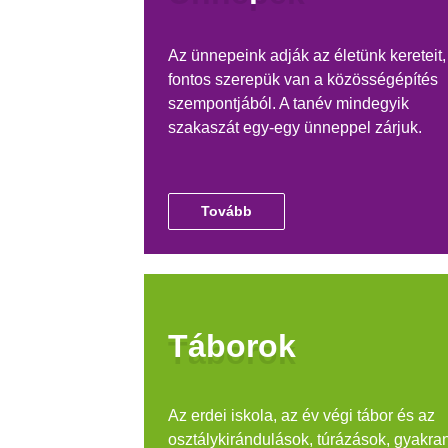
Az ünnepeink adják az életünk kereteit,
fontos szerepük van a közösségépítés
szempontjából. A tanév mindegyik
szakaszát egy-egy ünneppel zárjuk.
Tovább
Táborok
Az erdei iskola, az év végi tábor és az
osztálykirándulások, túrázások, gyakra