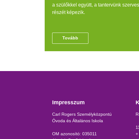
a szülőkkel együtt, a tantervünk szerve
részét képezik.
Tovább
Impresszum
K
Carl Rogers Személyközpontú
R
Óvoda és Általános Iskola
1
OM azonosító: 035011
+