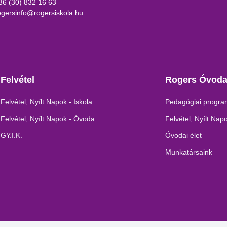
36 (30) 832 16 63
ogersinfo@rogersiskola.hu
Felvétel
Rogers Óvod
Felvétel, Nyílt Napok - Iskola
Pedagógiai progr
Felvétel, Nyílt Napok - Óvoda
Felvétel, Nyílt Nap
GY.I.K.
Óvodai élet
Munkatársaink