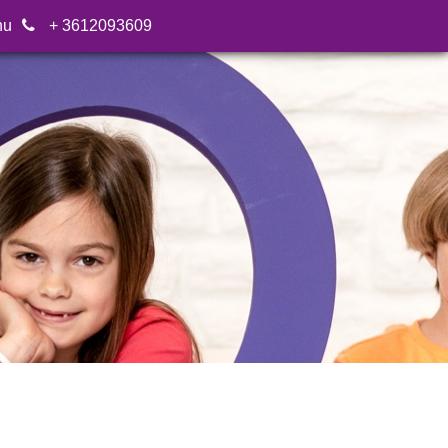
hu
+ 3612093609