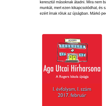
keresztül másoknak átadni. Mira nem bá
munkát, mert ezen kikapcsolódhat, és sz
ezért írnak róluk az újságban. Márkó ped