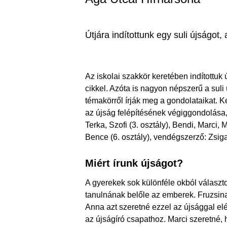
Útjára indítottunk egy suli újságot
Az iskolai szakkör keretében indítottuk
cikkel. Azóta is nagyon népszerű a suli
témakörről írják meg a gondolataikat. K
az újság felépítésének végiggondolása,
Terka, Szofi (3. osztály), Bendi, Marci, 
Bence (6. osztály), vendégszerző: Zsiga
Miért írunk újságot?
A gyerekek sok különféle okból választot
tanulnának belőle az emberek. Fruzsinak 
Anna azt szeretné ezzel az újsággal elé
az újságíró csapathoz. Marci szeretné, 