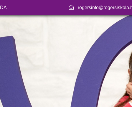
ODA
rogersinfo@rogersiskola.