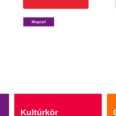
Megnyit
Kultúrkör