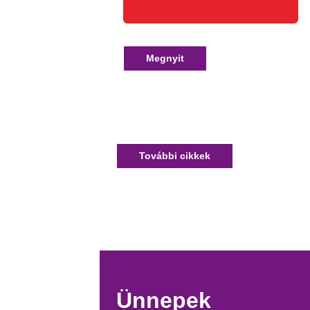
Megnyit
További cikkek
Ünnepek