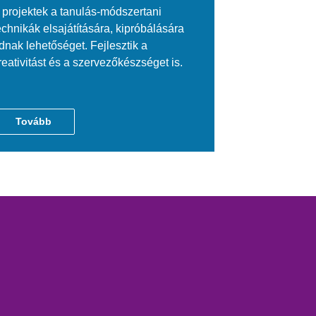
 projektek a tanulás-módszertani
echnikák elsajátítására, kipróbálására
dnak lehetőséget. Fejlesztik a
reativitást és a szervezőkészséget is.
Tovább