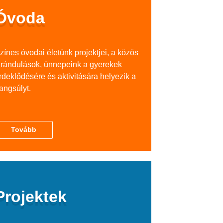
Óvoda
zínes óvodai életünk projektjei, a közös
irándulások, ünnepeink a gyerekek
rdeklődésére és aktivitására helyezik a
angsúlyt.
Tovább
Projektek