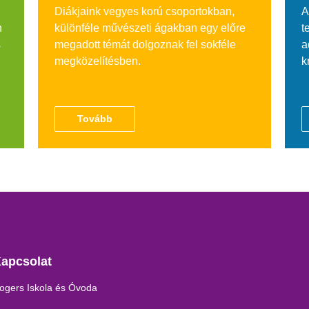
Diákjaink vegyes korú csoportokban,
A
n
különféle művészeti ágakban egy előre
t
s
megadott témát dolgoznak fel sokféle
a
megközelítésben.
k
Tovább
apcsolat
ogers Iskola és Óvoda