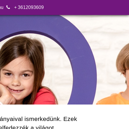
hu
+ 3612093609
mányaival ismerkedünk. Ezek
lfedezzék a világot,