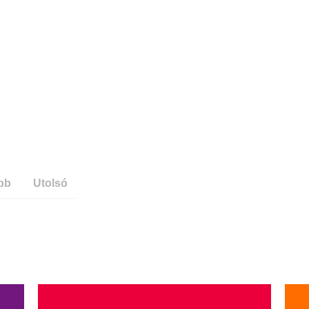
bb
Utolsó