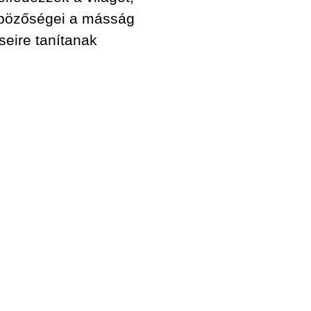
önbözőségei a másság
seire tanítanak