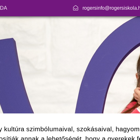
ODA
rogersinfo@rogersiskola.
y kultúra szimbólumaival, szokásaival, hagyo
osítják annak a lehetőségét, hogy a gyerekek fe