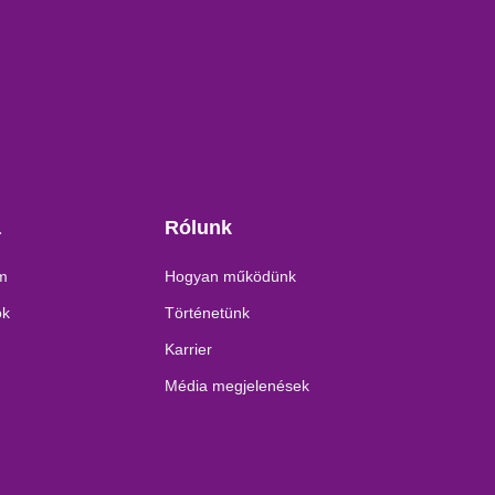
a
Rólunk
am
Hogyan működünk
ok
Történetünk
Karrier
Média megjelenések