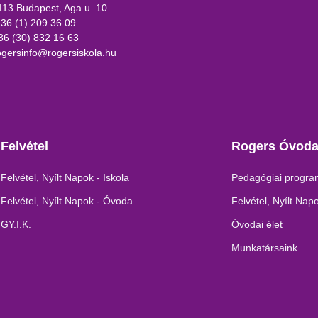
113 Budapest, Aga u. 10.
 36 (1) 209 36 09
36 (30) 832 16 63
ogersinfo@rogersiskola.hu
Felvétel
Rogers Óvod
Felvétel, Nyílt Napok - Iskola
Pedagógiai progr
Felvétel, Nyílt Napok - Óvoda
Felvétel, Nyílt Nap
GY.I.K.
Óvodai élet
Munkatársaink