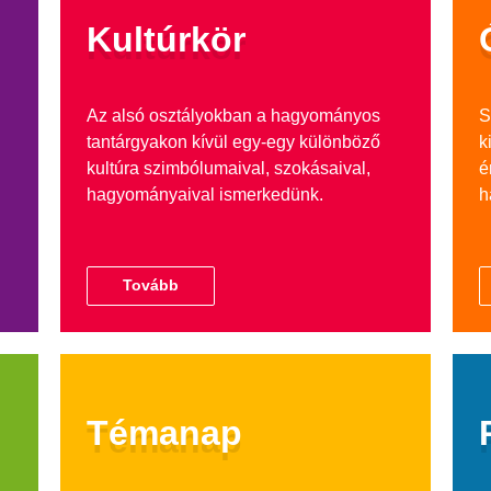
Kultúrkör
Az alsó osztályokban a hagyományos
S
tantárgyakon kívül egy-egy különböző
k
kultúra szimbólumaival, szokásaival,
é
hagyományaival ismerkedünk.
h
Tovább
Témanap