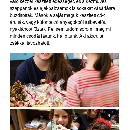
való kézzel készített édességet, és a kézműves
szappanok és ajakbalzsamok is sokakat vásárlásra
buzdítottak. Mások a saját maguk készített cd-t
árulták, vagy különböző anyagokból fülbevalót,
nyakláncot fűztek. Fel sem tudom sorolni, még mi
minden csodát láttunk, hallottunk. Aki akart, teli
zsákkal távozhatott.