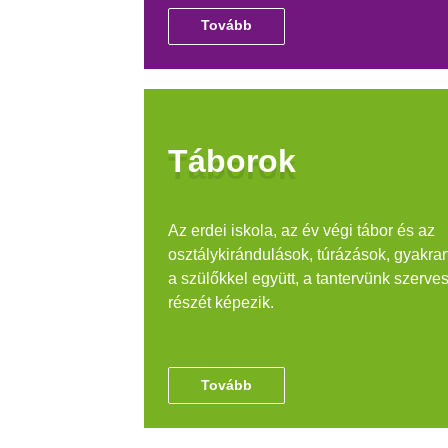
Tovább
Táborok
Az erdei iskola, az év végi tábor és az
osztálykirándulások, túrázások, gyakra
a szülőkkel együtt, a tantervünk szerve
részét képezik.
Tovább