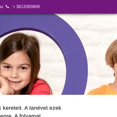
hu
+ 3612093609
 kereteit. A tanévet ezek
epre. A folyamat