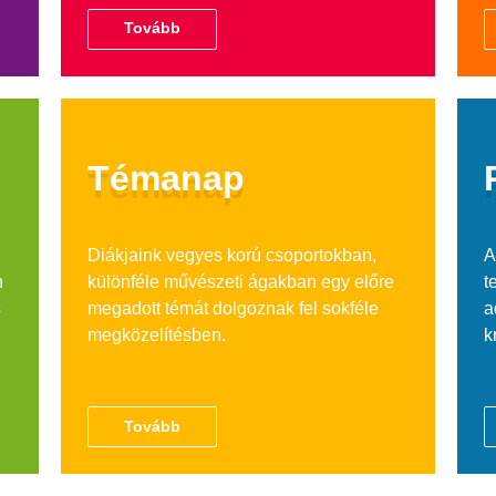
Tovább
Témanap
Diákjaink vegyes korú csoportokban,
A
n
különféle művészeti ágakban egy előre
t
s
megadott témát dolgoznak fel sokféle
a
megközelítésben.
k
Tovább