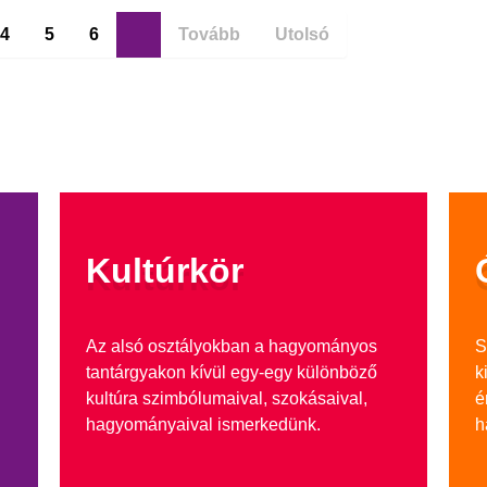
4
5
6
7
Tovább
Utolsó
Kultúrkör
Az alsó osztályokban a hagyományos
S
tantárgyakon kívül egy-egy különböző
k
kultúra szimbólumaival, szokásaival,
é
hagyományaival ismerkedünk.
h