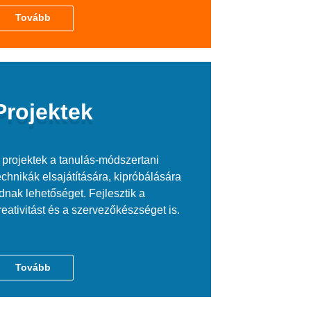
Tovább
Projektek
 projektek a tanulás-módszertani
echnikák elsajátítására, kipróbálására
dnak lehetőséget. Fejlesztik a
reativitást és a szervezőkészséget is.
Tovább