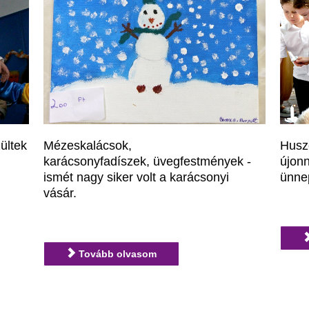
ültek
Mézeskalácsok,
Husz
karácsonyfadíszek, üvegfestmények -
újon
ismét nagy siker volt a karácsonyi
ünne
vásár.
Tovább olvasom