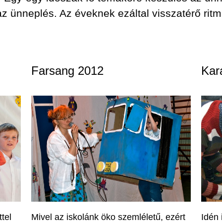
 ünneplés. Az éveknek ezáltal visszatérő ritm
.
Farsang 2012
Kar
tel
Mivel az iskolánk öko szemléletű, ezért
Idén 