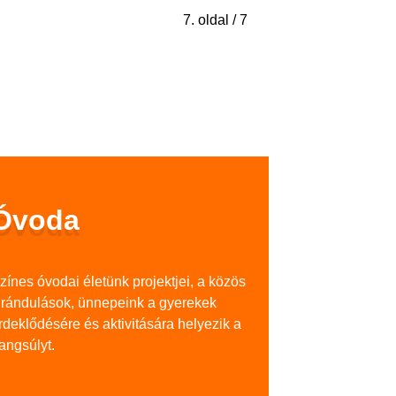
7. oldal / 7
Óvoda
zínes óvodai életünk projektjei, a közös
irándulások, ünnepeink a gyerekek
rdeklődésére és aktivitására helyezik a
angsúlyt.