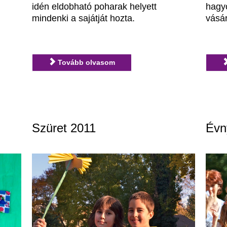
idén eldobható poharak helyett
hagy
mindenki a sajátját hozta.
vásá
Tovább olvasom
Szüret 2011
Évn