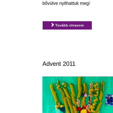
bővülve nyithattuk meg!
Tovább olvasom
Advent 2011