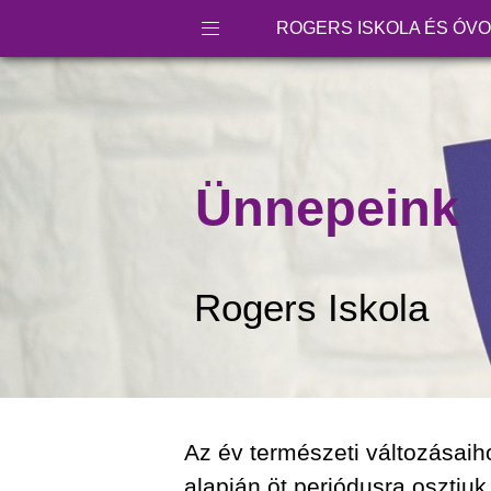
ROGERS ISKOLA ÉS ÓV
Ünnepeink
Rogers Iskola
Az év természeti változásaih
alapján öt periódusra osztju