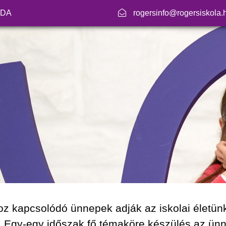
ODA
rogersinfo@rogersiskola.
oz kapcsolódó ünnepek adják az iskolai életünk
k. Egy-egy időszak fő témaköre készülés az ünn