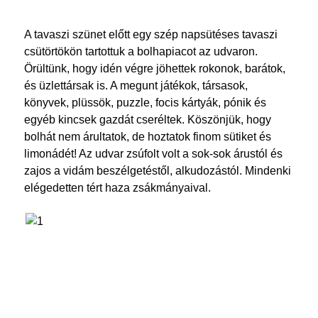
A tavaszi szünet előtt egy szép napsütéses tavaszi
csütörtökön tartottuk a bolhapiacot az udvaron.
Örültünk, hogy idén végre jöhettek rokonok, barátok,
és üzlettársak is. A megunt játékok, társasok,
könyvek, plüssök, puzzle, focis kártyák, pónik és
egyéb kincsek gazdát cseréltek. Köszönjük, hogy
bolhát nem árultatok, de hoztatok finom sütiket és
limonádét! Az udvar zsúfolt volt a sok-sok árustól és
zajos a vidám beszélgetéstől, alkudozástól. Mindenki
elégedetten tért haza zsákmányaival.