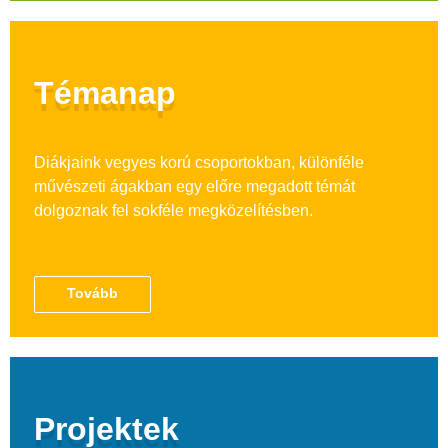
Témanap
Diákjaink vegyes korú csoportokban, különféle
művészeti ágakban egy előre megadott témát
dolgoznak fel sokféle megközelítésben.
Tovább
Projektek