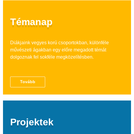
Témanap
Diákjaink vegyes korú csoportokban, különféle
művészeti ágakban egy előre megadott témát
dolgoznak fel sokféle megközelítésben.
Tovább
Projektek