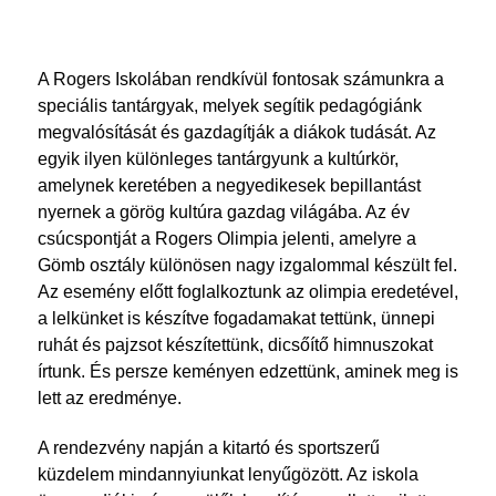
A Rogers Iskolában rendkívül fontosak számunkra a
speciális tantárgyak, melyek segítik pedagógiánk
megvalósítását és gazdagítják a diákok tudását. Az
egyik ilyen különleges tantárgyunk a kultúrkör,
amelynek keretében a negyedikesek bepillantást
nyernek a görög kultúra gazdag világába. Az év
csúcspontját a Rogers Olimpia jelenti, amelyre a
Gömb osztály különösen nagy izgalommal készült fel.
Az esemény előtt foglalkoztunk az olimpia eredetével,
a lelkünket is készítve fogadamakat tettünk, ünnepi
ruhát és pajzsot készítettünk, dicsőítő himnuszokat
írtunk. És persze keményen edzettünk, aminek meg is
lett az eredménye.
A rendezvény napján a kitartó és sportszerű
küzdelem mindannyiunkat lenyűgözött. Az iskola