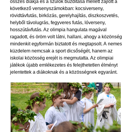
összes diákja és a szülők buzdítása mellett zajlott a
következő versenyszámokban: kocsiverseny,
rövidtávfutás, birkózás, gerelyhajítás, diszkoszvetés,
helyből távolugrás, fegyveres futás, lóverseny,
hosszútávfutás. Az olimpia hangulata magával
ragadott, és öröm volt látni, hallani, ahogy a közönség
mindenkit egyformán biztatott és megtapsolt. A nemes
küzdelem nemcsak a sport dicsőségét, hanem az
iskolai közösség erejét is megmutatta. Az olimpiai
játékok újabb emlékezetes és felejthetetlen élményt
jelentettek a diákoknak és a közösségnek egyaránt.