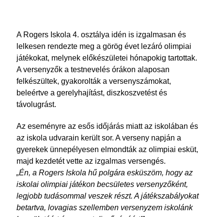
A Rogers Iskola 4. osztálya idén is izgalmasan és
lelkesen rendezte meg a görög évet lezáró olimpiai
játékokat, melynek előkészületei hónapokig tartottak.
A versenyzők a testnevelés órákon alaposan
felkészültek, gyakorolták a versenyszámokat,
beleértve a gerelyhajítást, diszkoszvetést és
távolugrást.
Az eseményre az esős időjárás miatt az iskolában és
az iskola udvarain került sor. A verseny napján a
gyerekek ünnepélyesen elmondták az olimpiai esküt,
majd kezdetét vette az izgalmas versengés.
„Én, a Rogers Iskola hű polgára esküszöm, hogy az
iskolai olimpiai játékon becsületes versenyzőként,
legjobb tudásommal veszek részt. A játékszabályokat
betartva, lovagias szellemben versenyzem iskolánk