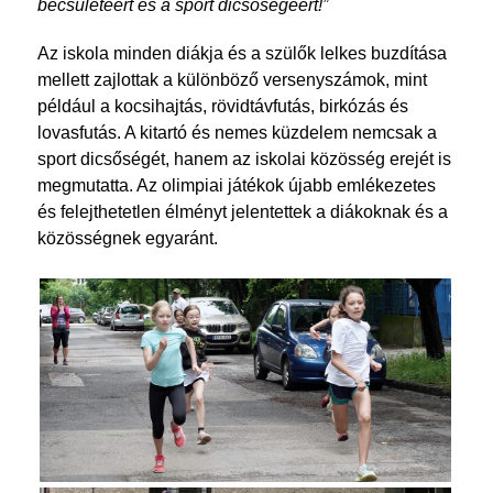
becsületéért és a sport dicsőségéért!”
Az iskola minden diákja és a szülők lelkes buzdítása
mellett zajlottak a különböző versenyszámok, mint
például a kocsihajtás, rövidtávfutás, birkózás és
lovasfutás. A kitartó és nemes küzdelem nemcsak a
sport dicsőségét, hanem az iskolai közösség erejét is
megmutatta. Az olimpiai játékok újabb emlékezetes
és felejthetetlen élményt jelentettek a diákoknak és a
közösségnek egyaránt.