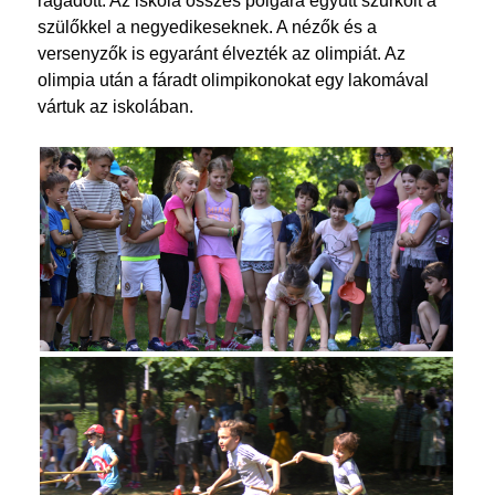
ragadott. Az iskola összes polgára együtt szurkolt a
szülőkkel a negyedikeseknek. A nézők és a
versenyzők is egyaránt élvezték az olimpiát. Az
olimpia után a fáradt olimpikonokat egy lakomával
vártuk az iskolában.