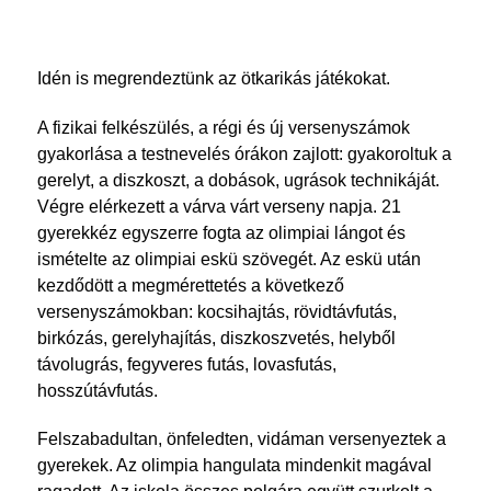
Idén is megrendeztünk az ötkarikás játékokat.
A fizikai felkészülés, a régi és új versenyszámok
gyakorlása a testnevelés órákon zajlott: gyakoroltuk a
gerelyt, a diszkoszt, a dobások, ugrások technikáját.
Végre elérkezett a várva várt verseny napja. 21
gyerekkéz egyszerre fogta az olimpiai lángot és
ismételte az olimpiai eskü szövegét. Az eskü után
kezdődött a megmérettetés a következő
versenyszámokban: kocsihajtás, rövidtávfutás,
birkózás, gerelyhajítás, diszkoszvetés, helyből
távolugrás, fegyveres futás, lovasfutás,
hosszútávfutás.
Felszabadultan, önfeledten, vidáman versenyeztek a
gyerekek. Az olimpia hangulata mindenkit magával