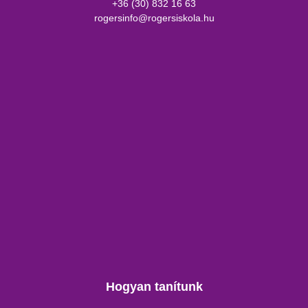
+36 (30) 832 16 63
rogersinfo@rogersiskola.hu
Hogyan tanítunk