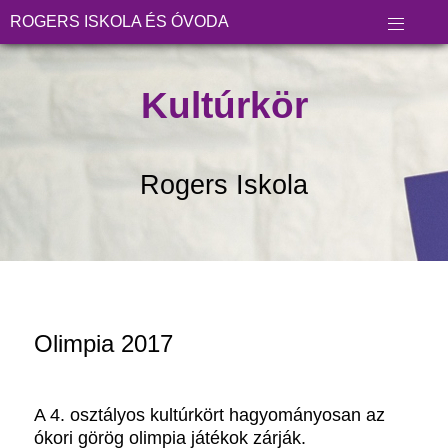
ROGERS ISKOLA ÉS ÓVODA
Kultúrkör
Rogers Iskola
Olimpia 2017
A 4. osztályos kultúrkört hagyományosan az
ókori görög olimpia játékok zárják.