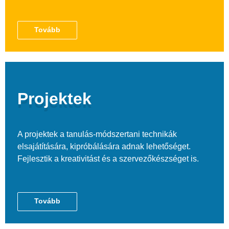
Tovább
Projektek
A projektek a tanulás-módszertani technikák
elsajátítására, kipróbálására adnak lehetőséget.
Fejlesztik a kreativitást és a szervezőkészséget is.
Tovább