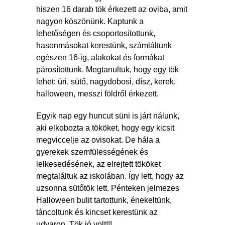
hiszen 16 darab tök érkezett az oviba, amit
nagyon köszönünk. Kaptunk a
lehetőségen és csoportosítottunk,
hasonmásokat kerestünk, számláltunk
egészen 16-ig, alakokat és formákat
párosítottunk. Megtanultuk, hogy egy tök
lehet: úri, sütő, nagydobosi, dísz, kerek,
halloween, messzi földről érkezett.
Egyik nap egy huncut süni is járt nálunk,
aki elkobozta a tököket, hogy egy kicsit
megviccelje az ovisokat. De hála a
gyerekek szemfülességének és
lelkesedésének, az elrejtett tököket
megtaláltuk az iskolában. Így lett, hogy az
uzsonna sütőtök lett. Pénteken jelmezes
Halloween bulit tartottunk, énekeltünk,
táncoltunk és kincset kerestünk az
udvaron. Tök jó volt!!!