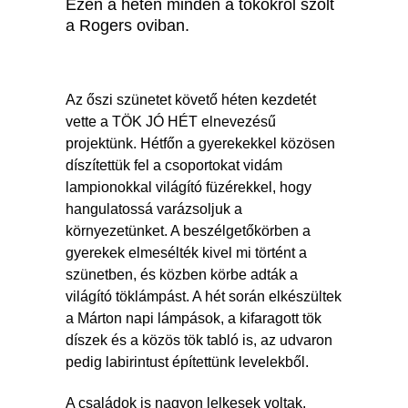
Ezen a héten minden a tökökről szólt
a Rogers oviban.
Az őszi szünetet követő héten kezdetét
vette a TÖK JÓ HÉT elnevezésű
projektünk. Hétfőn a gyerekekkel közösen
díszítettük fel a csoportokat vidám
lampionokkal világító füzérekkel, hogy
hangulatossá varázsoljuk a
környezetünket. A beszélgetőkörben a
gyerekek elmesélték kivel mi történt a
szünetben, és közben körbe adták a
világító töklámpást. A hét során elkészültek
a Márton napi lámpások, a kifaragott tök
díszek és a közös tök tabló is, az udvaron
pedig labirintust építettünk levelekből.
A családok is nagyon lelkesek voltak,