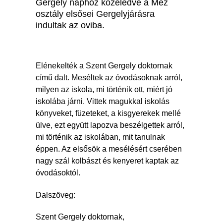
Gergely naphoz közeledve a Méz
osztály elsősei Gergelyjárásra
indultak az oviba.
Elénekelték a Szent Gergely doktornak
című dalt. Meséltek az óvodásoknak arról,
milyen az iskola, mi történik ott, miért jó
iskolába járni. Vittek magukkal iskolás
könyveket, füzeteket, a kisgyerekek mellé
ülve, ezt együtt lapozva beszélgettek arról,
mi történik az iskolában, mit tanulnak
éppen. Az elsősök a mesélésért cserében
nagy szál kolbászt és kenyeret kaptak az
óvodásoktól.
Dalszöveg:
Szent Gergely doktornak,