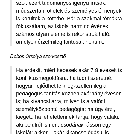
szól, ezért tudományos igényű írások,
módszertani ötletek és személyes élmények
is kerültek a kötetbe. Bár a szakmai témákra
fókuszáltam, az iskola harminc évének
számos olyan eleme is rekonstruálható,
amelyek érzelmileg fontosak nekünk.
Dobos Orsolya szerkesztő
Ha érdekli, miért képesek akár 7-8 évesek is
konfliktusmegoldásra; ha tudni szeretné,
hogyan fejlődhet lelkileg-szellemileg a
pedagógus tanítás közben akárhány évesen
is; ha kíváncsi arra, milyen is a valódi
személyközpontú pedagógia; ha úgy érzi,
kiégett; ha lehetetlennek tartja, hogy valaki,
aki belülről ismeri,
csodának
lásson egy
iskolát: akkor – akár kikapcsolódásul is –