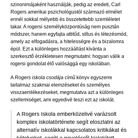
szinonimájaként használják, pedig az eredeti, Carl
Rogers amerikai pszichológustól származó elmélet
ennél sokkal mélyebb és összetettebb szemléletet
takar. A rogersi személyközpontúság nem pusztán
módszer, hanem egyfajta attitűd, stílus és létezésmód,
amely az elfogadásra, a hitelességre és a bizalomra
épül. Ezt a különleges hozzáállást kívánta a
szerkesztő érzékletesen megmutatni: hogyan válik a
rogersi gondolat élő valósággá egy iskolában.
A
Rogers iskola csodája
című könyv egyszerre
tartalmaz szakmai elemzéseket és személyes
visszaemlékezéseket, megmutatva azt a különleges
szellemiséget, ami egyedivé teszi ezt az iskolát.
A Rogers Iskola emberközelivé varázsolt
komplex iskolatörténete segít eloszlatni az
alternatív iskolákkal kapcsolatos kritikákat és
kételyeket, segíti a nevelésről kialakított